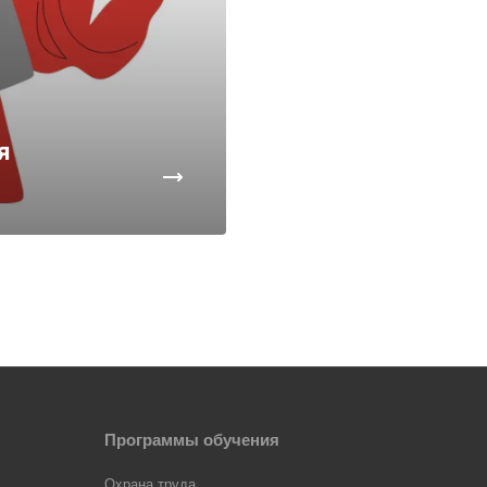
я
Программы обучения
Охрана труда