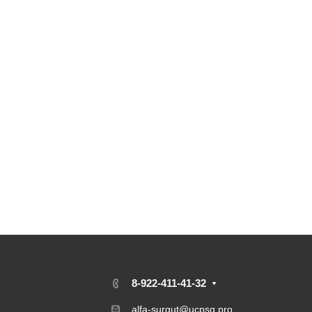
8-922-411-41-32
alfa-surgut@ucpsg.pro