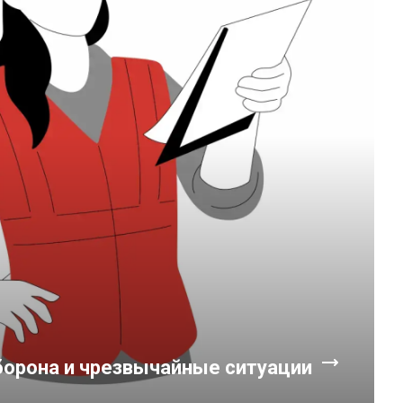
орона и чрезвычайные ситуации